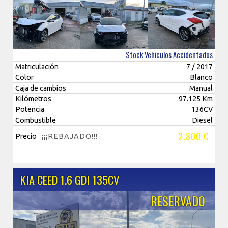
Stock Vehículos Accidentados
Matriculación
7 / 2017
Color
Blanco
Caja de cambios
Manual
Kilómetros
97.125 Km
Potencia
136CV
Combustible
Diesel
2.800 €
Precio
¡¡¡REBAJADO!!!
KIA CEED 1.6 GDI 135CV
RESERVADO