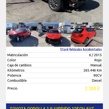
Stock Vehículos Accidentados
Matriculación
6 / 2015
Color
Rojo
Caja de cambios
Manual
Kilómetros
265.446 Km
Potencia
90CV
Combustible
Diesel
2.300 €
Precio
TOYOTA COROLLA 1.8 HIBRIDO 125CV AUT