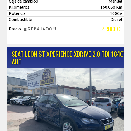
Caja de cambios
Manual
Kilómetros
160.050 Km
Potencia
100CV
Combustible
Diesel
4.900 €
Precio
¡¡¡REBAJADO!!!
SEAT LEON ST XPERIENCE XDRIVE 2.0 TDI 184CV
AUT