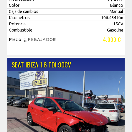
Color
Blanco
Caja de cambios
Manual
Kilómetros
106.454 Km
Potencia
115CV
Combustible
Gasolina
4.000 €
Precio
¡¡¡REBAJADO!!!
SEAT IBIZA 1.6 TDI 90CV