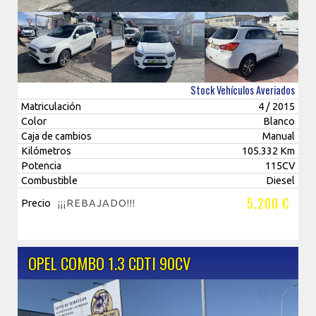
Stock Vehículos Averiados
Matriculación
4 / 2015
Color
Blanco
Caja de cambios
Manual
Kilómetros
105.332 Km
Potencia
115CV
Combustible
Diesel
5.200 €
Precio
¡¡¡REBAJADO!!!
OPEL COMBO 1.3 CDTI 90CV