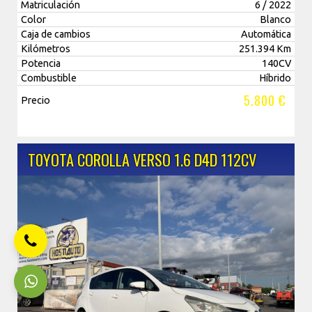
Matriculación
6 / 2022
Color
Blanco
Caja de cambios
Automática
Kilómetros
251.394 Km
Potencia
140CV
Combustible
Híbrido
5.800 €
Precio
T0YOTA COROLLA VERSO 1.6 D4D 112CV