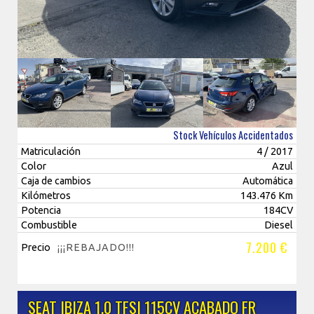
Stock Vehículos Accidentados
Matriculación
4 / 2017
Color
Azul
Caja de cambios
Automática
Kilómetros
143.476 Km
Potencia
184CV
Combustible
Diesel
7.200 €
Precio
¡¡¡REBAJADO!!!
SEAT IBIZA 1.0 TFSI 115CV ACABADO FR