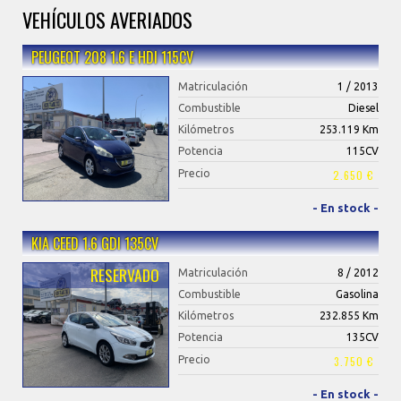
VEHÍCULOS AVERIADOS
PEUGEOT 208 1.6 E HDI 115CV
Matriculación
1 / 2013
Combustible
Diesel
Kilómetros
253.119 Km
Potencia
115CV
Precio
2.650 €
- En stock -
KIA CEED 1.6 GDI 135CV
RESERVADO
Matriculación
8 / 2012
Combustible
Gasolina
Kilómetros
232.855 Km
Potencia
135CV
Precio
3.750 €
- En stock -