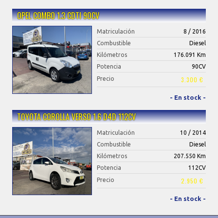
OPEL COMBO 1.3 CDTI 90CV
Matriculación
8 / 2016
Combustible
Diesel
Kilómetros
176.091 Km
Potencia
90CV
Precio
3.300 €
- En stock -
T0YOTA COROLLA VERSO 1.6 D4D 112CV
Matriculación
10 / 2014
Combustible
Diesel
Kilómetros
207.550 Km
Potencia
112CV
Precio
2.950 €
- En stock -