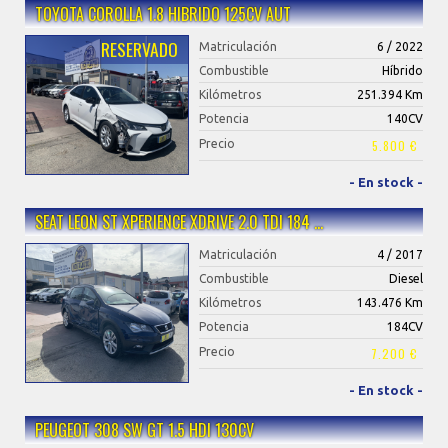
TOYOTA COROLLA 1.8 HIBRIDO 125CV AUT
RESERVADO
Matriculación
6 / 2022
Combustible
Híbrido
Kilómetros
251.394 Km
Potencia
140CV
Precio
5.800 €
- En stock -
SEAT LEON ST XPERIENCE XDRIVE 2.0 TDI 184 …
Matriculación
4 / 2017
Combustible
Diesel
Kilómetros
143.476 Km
Potencia
184CV
Precio
7.200 €
- En stock -
PEUGEOT 308 SW GT 1.5 HDI 130CV