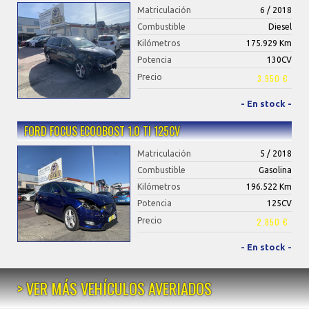
Matriculación
6 / 2018
Combustible
Diesel
Kilómetros
175.929 Km
Potencia
130CV
Precio
3.950 €
- En stock -
FORD FOCUS ECOOBOST 1.0 TI 125CV
Matriculación
5 / 2018
Combustible
Gasolina
Kilómetros
196.522 Km
Potencia
125CV
Precio
2.850 €
- En stock -
> VER MÁS VEHÍCULOS AVERIADOS