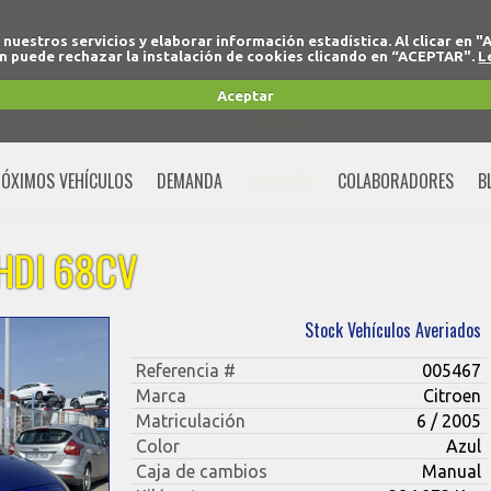
r nuestros servicios y elaborar información estadística. Al clicar
 puede rechazar la instalación de cookies clicando en “ACEPTAR".
L
+34 91 691 77 32
Aceptar
MOVIL
+34 675 74 80 91
ÓXIMOS VEHÍCULOS
DEMANDA
TASACIÓN
COLABORADORES
B
 HDI 68CV
Stock Vehículos Averiados
Referencia #
005467
Marca
Citroen
Matriculación
6 / 2005
Color
Azul
Caja de cambios
Manual