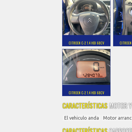
CITROEN C-2 1.4 HDI 68CV
CITROEN 
CITROEN C-2 1.4 HDI 68CV
CARACTERÍSTICAS
MOTOR Y
El vehiculo anda
Motor arranc
CARACTERÍSTICAS
CARROCE