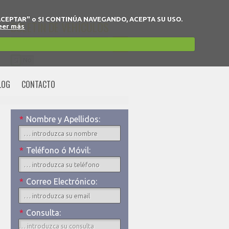
 en "ACEPTAR" o SI CONTINÚA NAVEGANDO, ACEPTA SU USO.
BOLETÍN DE VEHÍCULOS
eer más
Sí
No
Acepto la política de privacidad.
LOG
CONTACTO
*
Nombre y Apellidos:
*
Teléfono ó Móvil:
*
Correo Electrónico:
*
Consulta: