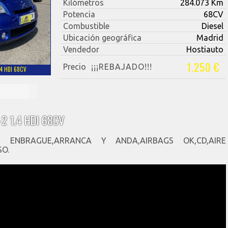
Kilómetros
284.073 Km
Potencia
68CV
Combustible
Diesel
Ubicación geográfica
Madrid
Vendedor
Hostiauto
1.250 €
Precio
¡¡¡REBAJADO!!!
.4 HDI 68CV
2 1.4 HDI 68CV
 ENBRAGUE,ARRANCA Y ANDA,AIRBAGS OK,CD,AIRE
O.