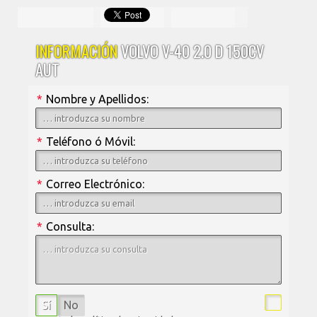
INFORMACIÓN
VOLVO V-40 2.0 D 150CV
AUT
*
Nombre y Apellidos:
*
Teléfono ó Móvil:
*
Correo Electrónico:
*
Consulta:
Sí
No