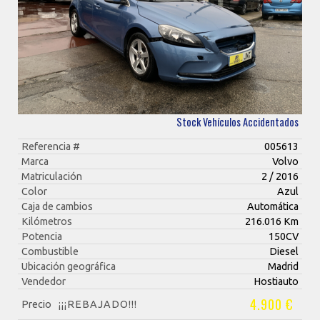
Stock Vehículos Accidentados
Referencia #
005613
Marca
Volvo
Matriculación
2 / 2016
Color
Azul
Caja de cambios
Automática
Kilómetros
216.016 Km
Potencia
150CV
Combustible
Diesel
Ubicación geográfica
Madrid
Vendedor
Hostiauto
4.900 €
Precio
¡¡¡REBAJADO!!!